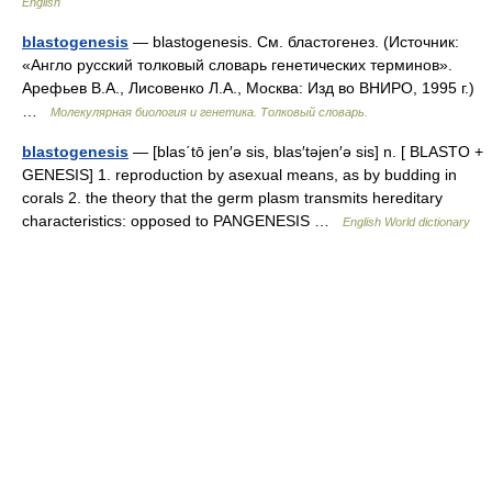
English
blastogenesis
— blastogenesis. См. бластогенез. (Источник:
«Англо русский толковый словарь генетических терминов».
Арефьев В.А., Лисовенко Л.А., Москва: Изд во ВНИРО, 1995 г.)
…
Молекулярная биология и генетика. Толковый словарь.
blastogenesis
— [blas΄tō jen′ə sis, blas′təjen′ə sis] n. [ BLASTO +
GENESIS] 1. reproduction by asexual means, as by budding in
corals 2. the theory that the germ plasm transmits hereditary
characteristics: opposed to PANGENESIS …
English World dictionary