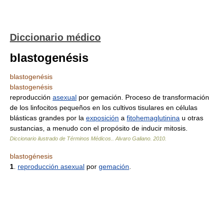
Diccionario médico
blastogenésis
blastogenésis
blastogenésis
reproducción
asexual
por gemación. Proceso de transformación
de los linfocitos pequeños en los cultivos tisulares en células
blásticas grandes por la
exposición
a
fitohemaglutinina
u otras
sustancias, a menudo con el propósito de inducir mitosis.
Diccionario ilustrado de Términos Médicos.
.
Alvaro Galiano
.
2010
.
blastogénesis
1
.
reproducción asexual
por
gemación
.