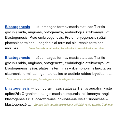
Blastogenesis
— užuomazgos formavimasis statusas T sritis
gyvūnų raida, augimas, ontogenezė, embriologija atitikmenys: lot.
Blastogenesis; Prae embryogenesis; Pre embryogenesis ryšiai:
platesnis terminas – pagrindiniai terminai siauresnis terminas –
morulės… …
Veterinarinės anatomijos, histologijos ir embriologijos terminai
Blastogenesis
— užuomazgos formavimasis statusas T sritis
gyvūnų raida, augimas, ontogenezė, embriologija atitikmenys: lot.
Blastogenesis ryšiai: platesnis terminas – ikiembrioninis laikotarpis
siauresnis terminas – gemalo dalies ar audinio raidos krypties… …
Veterinarinės anatomijos, histologijos ir embriologijos terminai
blastogenesis
— pumpuravimasis statusas T sritis augalininkystė
apibrėžtis Organizmo dauginimasis pumpurais. atitikmenys: angl.
blastogenesis rus. бластогенез; почкование ryšiai: sinonimas –
blastogenezė …
Žemės ūkio augalų selekcijos ir sėklininkystės terminų žodynas