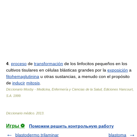
4
.
proceso
de
transformación
de los linfocitos pequeños en los
cultivos tisulares en células blásticas grandes por la
exposición
a
fitohemaglutinina
u otras sustancias, a menudo con el propósito
de
inducir
mitosis
.
Diccionario Mosby - Medicina, Enfermería y Ciencias de la Salud, Ediciones Hancourt,
S.A
.
1999
.
Diccionario médico
.
2013
.
Игры ⚽
Поможем решить контрольную работу
blastodermo trilaminar
blastoma