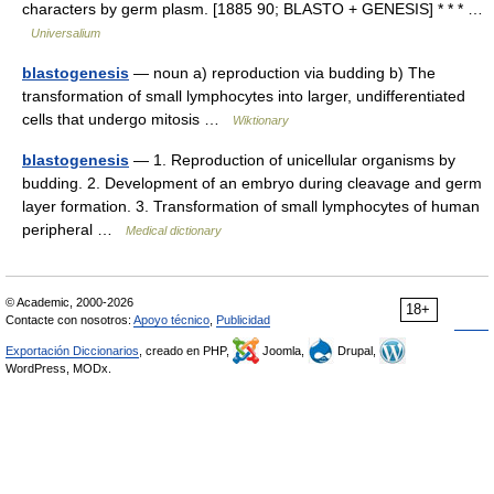
characters by germ plasm. [1885 90; BLASTO + GENESIS] * * * …
Universalium
blastogenesis
— noun a) reproduction via budding b) The
transformation of small lymphocytes into larger, undifferentiated
cells that undergo mitosis …
Wiktionary
blastogenesis
— 1. Reproduction of unicellular organisms by
budding. 2. Development of an embryo during cleavage and germ
layer formation. 3. Transformation of small lymphocytes of human
peripheral …
Medical dictionary
© Academic, 2000-2026
18+
Contacte con nosotros:
Apoyo técnico
,
Publicidad
Exportación Diccionarios
, creado en PHP,
Joomla,
Drupal,
WordPress, MODx.